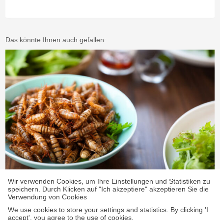
Das könnte Ihnen auch gefallen:
Wir verwenden Cookies, um Ihre Einstellungen und Statistiken zu
Insekten – eine sinnvolle Ergänzung auf dem
speichern. Durch Klicken auf "Ich akzeptiere" akzeptieren Sie die
Verwendung von Cookies
Speiseplan?!
20. Oktober 2023
We use cookies to store your settings and statistics. By clicking 'I
accept', you agree to the use of cookies.