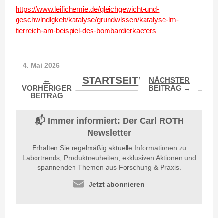
https://www.leifichemie.de/gleichgewicht-und-
geschwindigkeit/katalyse/grundwissen/katalyse-im-
tierreich-am-beispiel-des-bombardierkaefers
4. Mai 2026
STARTSEITE
←
NÄCHSTER
VORHERIGER
BEITRAG →
BEITRAG
📬 Immer informiert: Der Carl ROTH
Newsletter
Erhalten Sie regelmäßig aktuelle Informationen zu
Labortrends, Produktneuheiten, exklusiven Aktionen und
spannenden Themen aus Forschung & Praxis.
Jetzt abonnieren