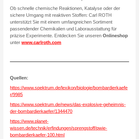
Ob schnelle chemische Reaktionen, Katalyse oder der
sichere Umgang mit reaktiven Stoffen: Carl ROTH
unterstützt Sie mit einem umfangreichen Sortiment
passendender Chemikalien und Laborausstattung für
präzise Experimente. Entdecken Sie unseren
Onlineshop
unter
www.carlroth.com
Quellen:
https://www.spektrum.de/lexikon/biologie/bombardierkaefe
r/9985
https://www.spektrum.de/news/das-explosive-geheimnis-
der-bombardierkaefer/1344470
https://www.planet-
wissen.de/technik/erfindungen/sprengstoff/pwie-
bombardierkaefer-100.html