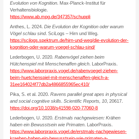
Evolution von Kognition
. Max-Planck-Institut für
Verhaltensbiologie.
https://www.ab.mpg.de/347357/schuppli
Anthes, L. 2024.
Die Evolution der Kognition oder warum
Vögel schlau sind
. SciLogs – Hirn und Weg.
https://scilogs.spektrum.de/hirn-und-weg/die-evolution-der-
kognition-oder-warum-voegel-schlau-sind/
Lederbogen, U. 2020.
Rabenvögel ziehen beim
Hütchenspiel mit Menschenaffen gleich
. LaborPraxis.
https://www.laborpraxis.vogel.de/rabenvoegel-ziehen-
beim-huetchenspiel-mit-menschenaffen-gleich-a-
31ee164024f77db2a4866855965ec410/
Pika, S. et al. 2020.
Ravens parallel great apes in physical
and social cognitive skills
.
Scientific Reports, 10
, 20617.
https://doi.org/10.1038/s41598-020-77060-8
Lederbogen, U. 2020.
Erstmals nachgewiesen: Krähen
haben ein Bewusstsein wie Primaten
. LaborPraxis.
https://www.laborpraxis.vogel.de/erstmals-nachgewiesen-
kraehen-haben-ein-bewusstsein-wie-primaten-a-