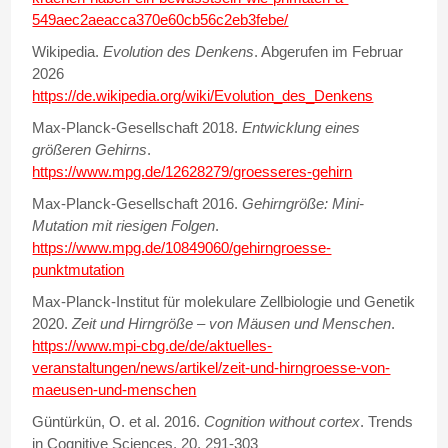
549aec2aeacca370e60cb56c2eb3febe
/
Wikipedia.
Evolution des Denkens
. Abgerufen im Februar
2026
https://de.wikipedia.org/wiki/Evolution_des_Denkens
Max-Planck-Gesellschaft 2018.
Entwicklung eines
größeren Gehirns
.
https://www.mpg.de/12628279/groesseres-gehirn
Max-Planck-Gesellschaft 2016.
Gehirngröße: Mini-
Mutation mit riesigen Folgen
.
https://www.mpg.de/10849060/gehirngroesse-
punktmutation
Max-Planck-Institut für molekulare Zellbiologie und Genetik
2020.
Zeit und Hirngröße – von Mäusen und Menschen
.
https://www.mpi-cbg.de/de/aktuelles-
veranstaltungen/news/artikel/zeit-und-hirngroesse-von-
maeusen-und-menschen
Güntürkün, O. et al. 2016.
Cognition without cortex
. Trends
in Cognitive Sciences, 20, 291-303