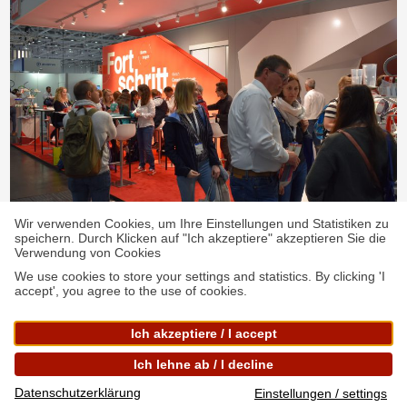
Wir verwenden Cookies, um Ihre Einstellungen und Statistiken zu
speichern. Durch Klicken auf "Ich akzeptiere" akzeptieren Sie die
Verwendung von Cookies
Cells in motion: Labvolution 2019
22. Mai 2019
We use cookies to store your settings and statistics. By clicking 'I
accept', you agree to the use of cookies.
Ich akzeptiere / I accept
Ich lehne ab / I decline
Deutsch
Datenschutzerklärung
Einstellungen / settings