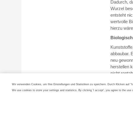
Dadurch, da
Wurzel beso
entsteht ni
wertvolle B
hierzu wäre
Biologisch
Kunststoffe
abbaubar. E
neu gewonn
herstellen k
nicht renta
werden mus
Wir verwenden Cookies, um Ihre Einstellungen und Statistiken zu speichern. Durch Klicken auf "
neue Kunsts
We use cookies to store your settings and statistics. By clicking 'I accept', you agree to the use 
vielverspre
Und damit k
diesen zuku
aus Apfelre
diese dann 
den Mülleim