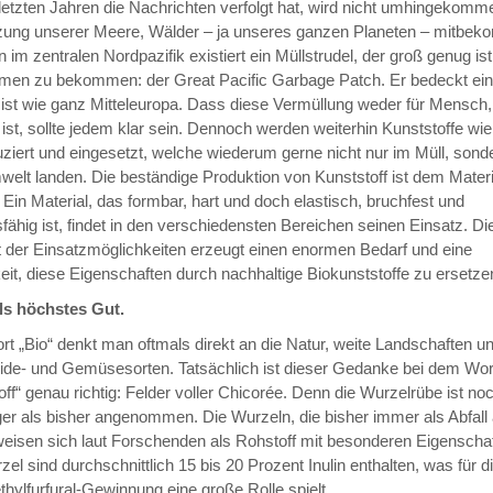
letzten Jahren die Nachrichten verfolgt hat, wird nicht umhingekomme
ung unserer Meere, Wälder – ja unseres ganzen Planeten – mitbe
n im zentralen Nordpazifik existiert ein Müllstrudel, der groß genug is
men zu bekommen: der Great Pacific Garbage Patch. Er bedeckt ein
 ist wie ganz Mitteleuropa. Dass diese Vermüllung weder für Mensch,
ist, sollte jedem klar sein. Dennoch werden weiterhin Kunststoffe wie
ziert und eingesetzt, welche wiederum gerne nicht nur im Müll, sonde
elt landen. Die beständige Produktion von Kunststoff ist dem Materi
 Ein Material, das formbar, hart und doch elastisch, bruchfest und
fähig ist, findet in den verschiedensten Bereichen seinen Einsatz. Di
eit der Einsatzmöglichkeiten erzeugt einen enormen Bedarf und eine
it, diese Eigenschaften durch nachhaltige Biokunststoffe zu ersetze
ls höchstes Gut.
t „Bio“ denkt man oftmals direkt an die Natur, weite Landschaften u
eide- und Gemüsesorten. Tatsächlich ist dieser Gedanke bei dem Wor
off“ genau richtig: Felder voller Chicorée. Denn die Wurzelrübe ist noc
ger als bisher angenommen. Die Wurzeln, die bisher immer als Abfall
eisen sich laut Forschenden als Rohstoff mit besonderen Eigenscha
zel sind durchschnittlich 15 bis 20 Prozent Inulin enthalten, was für d
ylfurfural-Gewinnung eine große Rolle spielt.