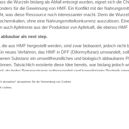
ss die Wurzeln bislang als Abfall entsorgt wurden, eignet sich die Ch
nders für die Gewinnung von HMF. Ein Konflikt mit der Nahrungsmitt
cht, was diese Ressource noch interessanter macht. Denn die Wurzel l
iochemikalien, ohne eine Nahrungsmittelkonkurrenz auszulösen. Eine 
n auch Apfelreste aus der Produktion von Apfelsaft, die ebenso HMF 
 abbaubar als next step.
, die aus HMF hergestellt werden, sind zwar biobasiert, jedoch nicht b
in neues Verfahren, das HMF in DFF (Diformylfuran) umwandelt, soll
enen Substanz ein umweltfreundliches und biologisch abbaubares Pl
önnen. Tatsächlich existierte diese Idee bereits, war bislang jedoch wi
bel, da hohe Temperaturen aufgewendet und komplizierte Technik eing
sten, um HMF in DFF zu überführen. In dem neuen Verfahren lässt s
Ich akzeptiere" akzeptieren Sie die Verwendung von Cookies
toffbaustein energieeffizient und kostengünstig herstellen, was bei
of cookies.
chende Zukunftsaussichten auslöst.
ein weiterer Garbage Patch in einem unserer Ozeane entsteht, sollte
nftsweisenden Verfahren festhalten, um in ein paar Jahren aus Plast
sten zu trinken oder Nylonstrümpfe aus Chicorée zu tragen. Und au
biologisch abbaubar sind, bitte nicht vergessen: Abfall gehört auch in 
er und nicht auf die Straße!