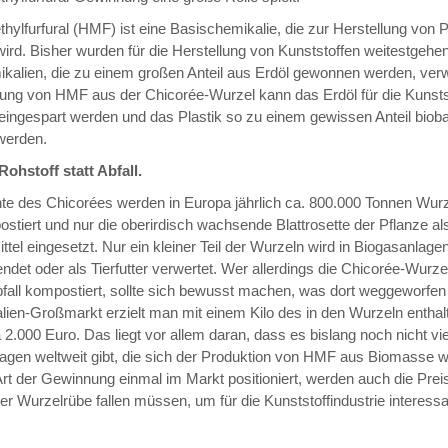
ylfurfural (HMF) ist eine Basischemikalie, die zur Herstellung von P
wird. Bisher wurden für die Herstellung von Kunststoffen weitestgehe
alien, die zu einem großen Anteil aus Erdöl gewonnen werden, verw
ng von HMF aus der Chicorée-Wurzel kann das Erdöl für die Kunsts
eingespart werden und das Plastik so zu einem gewissen Anteil bioba
 werden.
ohstoff statt Abfall.
te des Chicorées werden in Europa jährlich ca. 800.000 Tonnen Wurz
ostiert und nur die oberirdisch wachsende Blattrosette der Pflanze al
tel eingesetzt. Nur ein kleiner Teil der Wurzeln wird in Biogasanlage
ndet oder als Tierfutter verwertet. Wer allerdings die Chicorée-Wurze
bfall kompostiert, sollte sich bewusst machen, was dort weggeworfen
lien-Großmarkt erzielt man mit einem Kilo des in den Wurzeln enth
a 2.000 Euro. Das liegt vor allem daran, dass es bislang noch nicht vi
lagen weltweit gibt, die sich der Produktion von HMF aus Biomasse 
Art der Gewinnung einmal im Markt positioniert, werden auch die Pr
er Wurzelrübe fallen müssen, um für die Kunststoffindustrie interess