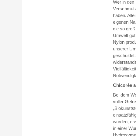
Wer in den 
Verschmutz
haben. Allei
eigenen Na
die so groß
Umwelt gut 
Nylon produ
unserer Umw
geschuldet:
widerstands
Vielfältigk
Notwendigke
Chicorée a
Bei dem Wor
voller Getr
„Biokunstst
einsatzfähi
wurden, erw
in einer Wur
Hydroxymeth