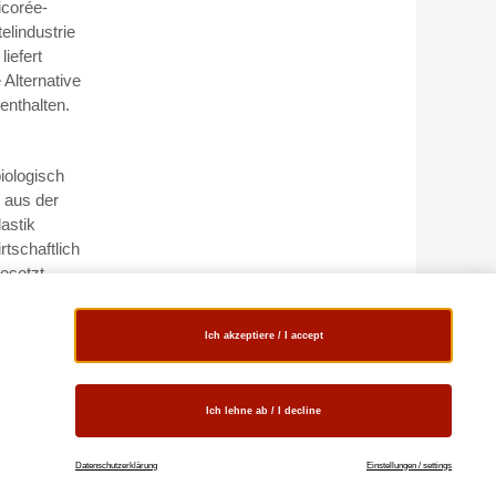
icorée-
elindustrie
iefert
Alternative
enthalten.
iologisch
 aus der
astik
rtschaftlich
esetzt
ich der
 Forschenden
Ich akzeptiere / I accept
n wir an
ikflaschen
Ich lehne ab / I decline
ch wenn
Zukunft in
Datenschutzerklärung
Einstellungen / settings