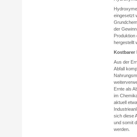
Hydroxymeth
eingesetzt 
Grundchemik
der Gewinnu
Produktion 
hergestellt
Kostbarer R
Aus der Ern
Abfall komp
Nahrungsmit
weiterverwe
Ernte als A
im Chemika
aktuell etw
Industriean
sich diese 
und somit d
werden.