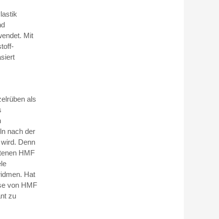
lastik
nd
endet. Mit
toff-
siert
elrüben als
s
n
ln nach der
 wird. Denn
altenen HMF
ele
widmen. Hat
eise von HMF
ant zu