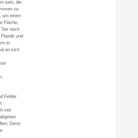
n sein, die
kommen zu
t, um einen
e Fläche,
 Tier noch
 Plastik und
rn in
al an sich
ese
n.
nd Felder
t
h viel
 abgetan
ften. Denn
ie