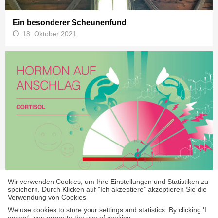
Ein besonderer Scheunenfund
18. Oktober 2021
Wir verwenden Cookies, um Ihre Einstellungen und Statistiken zu
Cortisol – Der Stressmarker im Fokus der
speichern. Durch Klicken auf "Ich akzeptiere" akzeptieren Sie die
Verwendung von Cookies
Forschung
7. November 2024
We use cookies to store your settings and statistics. By clicking 'I
accept', you agree to the use of cookies.