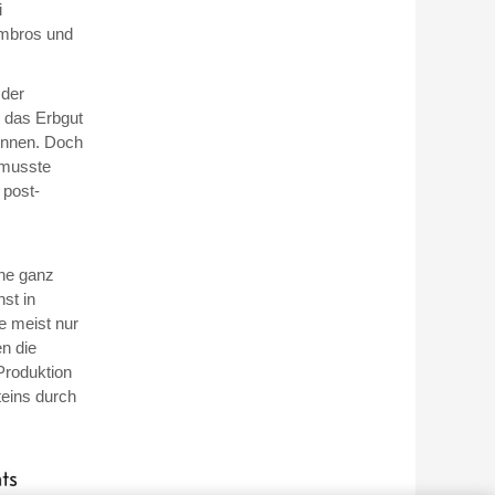
i
Ambros und
 der
n das Erbgut
können. Doch
 musste
 post-
ne ganz
st in
e meist nur
n die
roduktion
teins durch