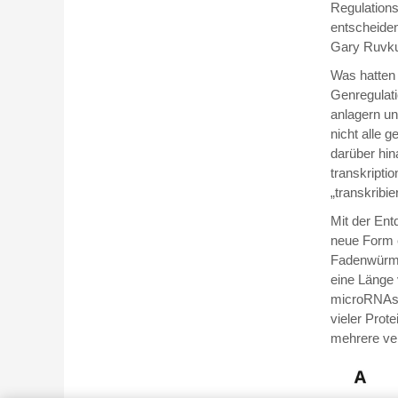
Regulations
entscheide
Gary Ruvkun
Was hatten 
Genregulati
anlagern un
nicht alle 
darüber hi
transkript
„transkribie
Mit der En
neue Form e
Fadenwürmer
eine Länge 
microRNAs 
vieler Prot
mehrere ve