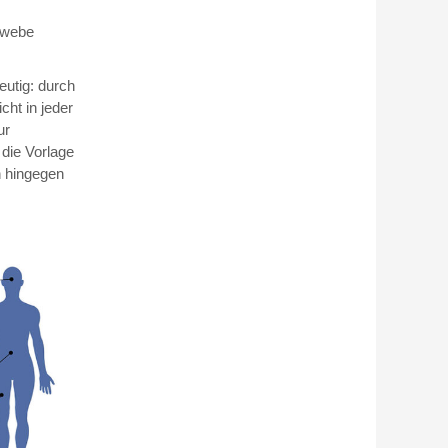
ewebe
eutig: durch
cht in jeder
ur
 die Vorlage
en hingegen