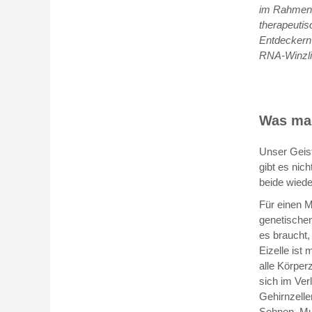
im Rahmen d
therapeutis
Entdeckern 
RNA-Winzli
Was mac
Unser Geist
gibt es nic
beide wiede
Für einen M
genetischen
es braucht,
Eizelle ist
alle Körper
sich im Ver
Gehirnzelle
Sehnen, Mu