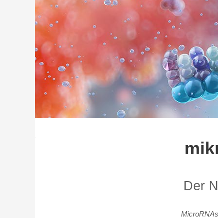
mik
Der N
MicroRNAs w