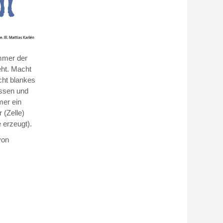
immer der
eht. Macht
cht blankes
ossen und
mer ein
 (Zelle)
 erzeugt).
von