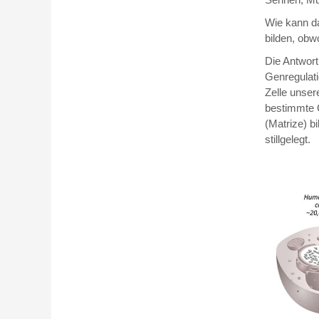
Wie kann d
bilden, obw
Die Antwort
Genregulati
Zelle unser
bestimmte Ge
(Matrize) b
stillgelegt.