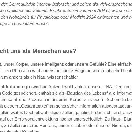
er Genregulation intensiv beforscht und gelten als vielversprechen
che Optionen der Zukunft. Erfahren Sie in unserem Artikel, warum sie
den Nobelpreis für Physiologie oder Medizin 2024 einbrachten und w
nge so besonders macht.
ht uns als Menschen aus?
, unser Körper, unsere Intelligenz oder unsere Gefühle? Eine einfach
ht – ein Philosoph wird anders auf diese Frage antworten als ein Theo
rum anders als ein Naturwissenschaftler.
olekularbiologen wird die Antwort wohl lauten: unsere DNA. Denn im
 Code gespeichert, enthält sie als „Bauplan des Lebens“ alle Informat
 um sämtliche Prozesse in unserem Körper zu steuern. Schon die be
 mit diesem „Gesamtpaket“ an genetischer Information ausgestattet un
zellen weiter. Doch obwohl diese Zellen genetisch identisch sind, entw
lauf der Embryonalentwicklung höchst unterschiedlich: Zu Haut-, Blut
n, zu Zellen unseres Herzens, unserer Leber oder unserer Nieren, sie
skeln oder Knochen.