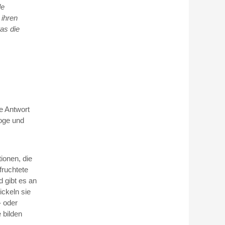
de
 ihren
as die
e Antwort
loge und
ionen, die
fruchtete
d gibt es an
ickeln sie
- oder
 bilden