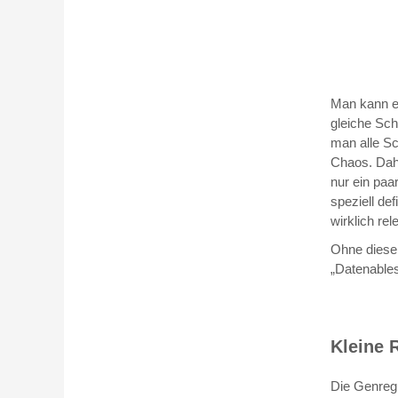
Man kann es
gleiche Sch
man alle Sc
Chaos. Dah
nur ein paa
speziell de
wirklich re
Ohne diese 
„Datenable
Kleine 
Die Genregu