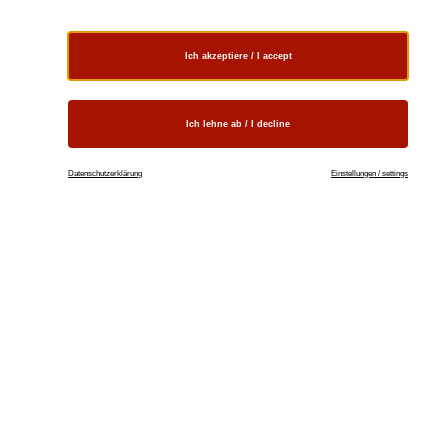
Ich akzeptiere / I accept
Ich lehne ab / I decline
Datenschutzerklärung
Einstellungen / settings