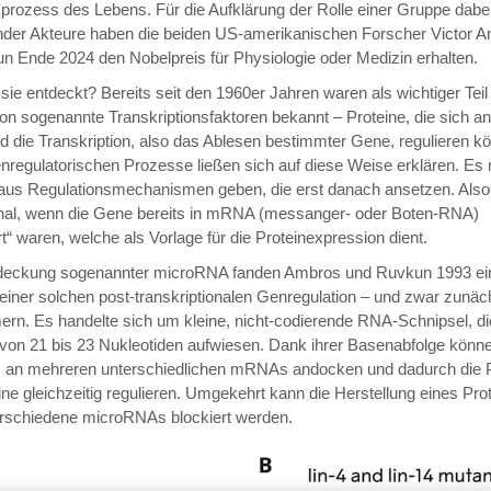
prozess des Lebens. Für die Aufklärung der Rolle einer Gruppe dabe
nder Akteure haben die beiden US-amerikanischen Forscher Victor 
 Ende 2024 den Nobelpreis für Physiologie oder Medizin erhalten.
sie entdeckt? Bereits seit den 1960er Jahren waren als wichtiger Teil
on sogenannte Transkriptionsfaktoren bekannt – Proteine, die sich a
d die Transkription, also das Ablesen bestimmter Gene, regulieren 
genregulatorischen Prozesse ließen sich auf diese Weise erklären. Es
naus Regulationsmechanismen geben, die erst danach ansetzen. Also
ional, wenn die Gene bereits in mRNA (messanger- oder Boten-RNA)
rt“ waren, welche als Vorlage für die Proteinexpression dient.
tdeckung sogenannter microRNA fanden Ambros und Ruvkun 1993 ei
iner solchen post-transkriptionalen Genregulation – und zwar zunäch
n. Es handelte sich um kleine, nicht-codierende RNA-Schnipsel, di
von 21 bis 23 Nukleotiden aufwiesen. Dank ihrer Basenabfolge könne
an mehreren unterschiedlichen mRNAs andocken und dadurch die P
eine gleichzeitig regulieren. Umgekehrt kann die Herstellung eines Pro
rschiedene microRNAs blockiert werden.